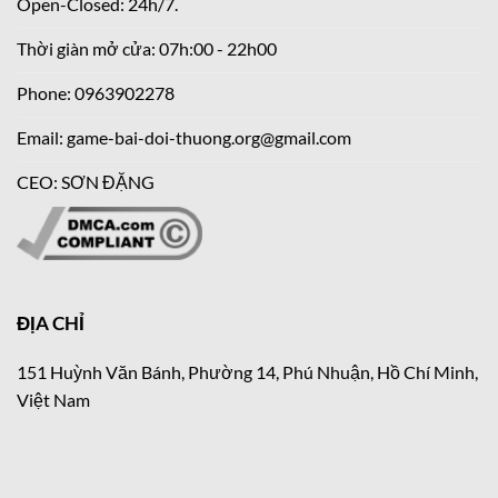
Open-Closed: 24h/7.
Thời giàn mở cửa: 07h:00 - 22h00
Phone: 0963902278
Email:
game-bai-doi-thuong.org@gmail.com
CEO: SƠN ĐẶNG
ĐỊA CHỈ
151 Huỳnh Văn Bánh, Phường 14, Phú Nhuận, Hồ Chí Minh,
Việt Nam