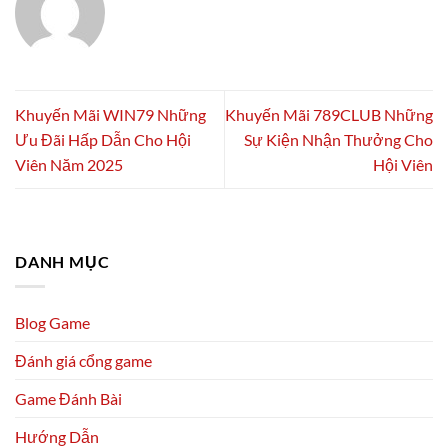
Khuyến Mãi WIN79 Những
Khuyến Mãi 789CLUB Những
Ưu Đãi Hấp Dẫn Cho Hội
Sự Kiện Nhận Thưởng Cho
Viên Năm 2025
Hội Viên
DANH MỤC
Blog Game
Đánh giá cổng game
Game Đánh Bài
Hướng Dẫn