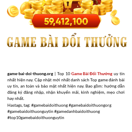
game-bai-doi-thuong.org
| Top 10
Game Bài Đổi Thưởng
uy tín
nhất hiện nay. Cập nhật mới nhất danh sách Top game đánh bài
uy tín, an toàn và bảo mật nhất hiện nay. Bao gồm: hướng dẫn
đăng ký đăng nhập, nhận khuyến mãi, kinh nghiệm, mẹo chơi
hay nhất.
Hastags, tag: #gamebaidoithuong #gamebaidoithuongorg
#gamebaidoithuonguytin #gamedanhbaidoithuong
#top10gamebaidoithuonguytin