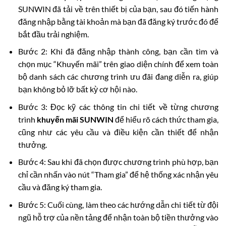
SUNWIN đã tải về trên thiết bị của bạn, sau đó tiến hành
đăng nhập bằng tài khoản mà bạn đã đăng ký trước đó để
bắt đầu trải nghiệm.
Bước 2: Khi đã đăng nhập thành công, bạn cần tìm và
chọn mục “Khuyến mãi” trên giao diện chính để xem toàn
bộ danh sách các chương trình ưu đãi đang diễn ra, giúp
bạn không bỏ lỡ bất kỳ cơ hội nào.
Bước 3: Đọc kỹ các thông tin chi tiết về từng chương
trình
khuyến mãi SUNWIN
để hiểu rõ cách thức tham gia,
cũng như các yêu cầu và điều kiện cần thiết để nhận
thưởng.
Bước 4: Sau khi đã chọn được chương trình phù hợp, bạn
chỉ cần nhấn vào nút “Tham gia” để hệ thống xác nhận yêu
cầu và đăng ký tham gia.
Bước 5: Cuối cùng, làm theo các hướng dẫn chi tiết từ đội
ngũ hỗ trợ của nền tảng để nhận toàn bộ tiền thưởng vào