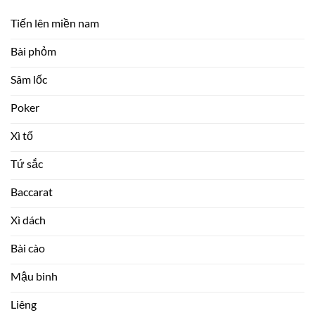
Tiến lên miền nam
Bài phỏm
Sâm lốc
Poker
Xì tố
Tứ sắc
Baccarat
Xì dách
Bài cào
Mậu binh
Liêng