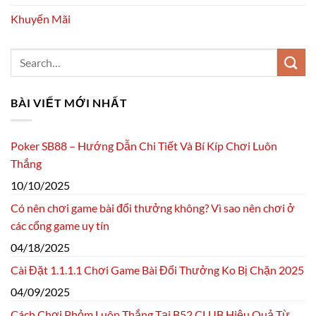
Khuyến Mãi
BÀI VIẾT MỚI NHẤT
Poker SB88 – Hướng Dẫn Chi Tiết Và Bí Kíp Chơi Luôn
Thắng
10/10/2025
Có nên chơi game bài đổi thưởng không? Vì sao nên chơi ở
các cổng game uy tín
04/18/2025
Cài Đặt 1.1.1.1 Chơi Game Bài Đổi Thưởng Ko Bị Chặn 2025
04/09/2025
Cách Chơi Phỏm Luôn Thắng Tại B52 CLUB Hiệu Quả Từ